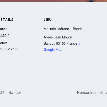
DÉTAILS
LIEU
ate :
Matinée littéraire – Bandol
6 août
Allées Jean Moulin
eure :
Bandol
,
83150
France
+
h00 --12h30
Google Map
2026 – Bandol
Rencontres littér