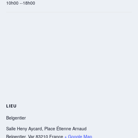
10h00 --18h00
LIEU
Belgentier
Salle Heny Aycard, Place Étienne Arnaud
Belgentier
,
Var
83210
France
+ Google Map