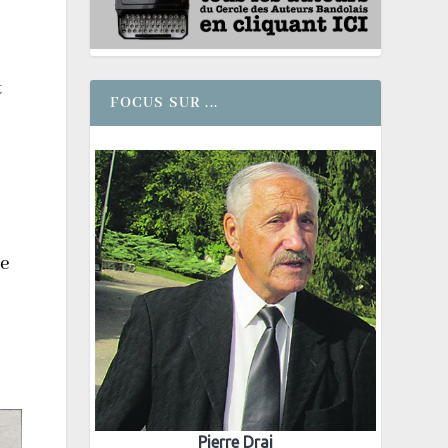
t
FOCUS SUR ...
re
.
Pierre Drai