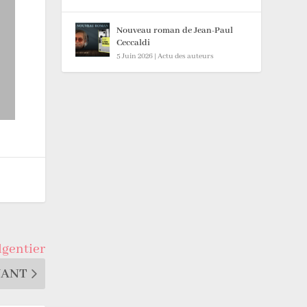
Nouveau roman de Jean-Paul
Ceccaldi
5 Juin 2026
|
Actu des auteurs
lgentier
VANT