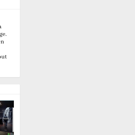
a
ge.
en
out