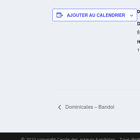
AJOUTER AU CALENDRIER
D
6
H
1
Dominicales – Bandol
© 2022 copyright Cercle des auteurs bandolais - Tous droi