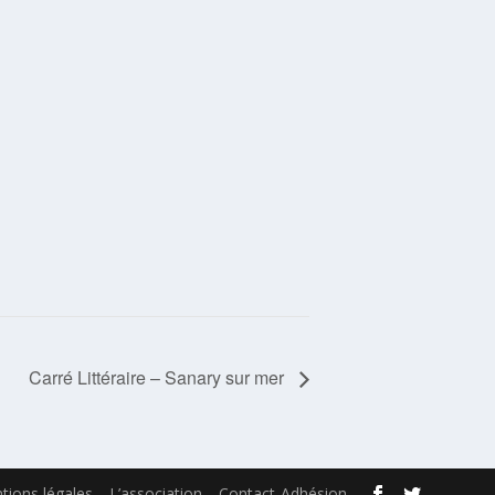
Carré Littéraire – Sanary sur mer
tions légales
L’association
Contact-Adhésion