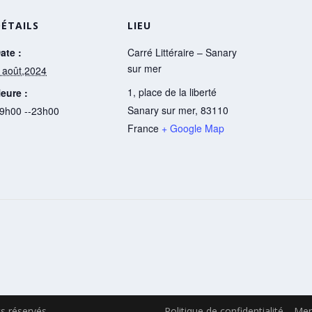
DÉTAILS
LIEU
ate :
Carré Littéraire – Sanary
sur mer
 août,2024
1, place de la liberté
eure :
Sanary sur mer
,
83110
9h00 --23h00
France
+ Google Map
ts réservés
Politique de confidentialité
Men