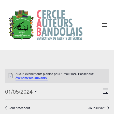
Évènements
for
Aucun évènements planifié pour 1 mai,2024. Passer aux
Notice
évènements suivants
.
1
mai,2024
Navi
Na
01/05/2024
par
JOU
de
Sélectionnez
cons
vu
Év
une
Jour précédent
Jour suivant
date.