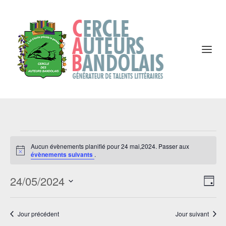
Évènements
for
Aucun évènements planifié pour 24 mai,2024. Passer aux
Notice
évènements suivants
.
24
mai,2024
Navi
Na
24/05/2024
par
JOU
de
Sélectionnez
cons
vu
Év
une
Jour précédent
Jour suivant
date.