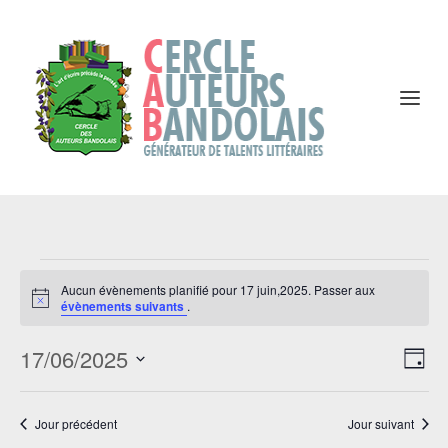
Évènements
for
Aucun évènements planifié pour 17 juin,2025. Passer aux
Notice
évènements suivants
.
17
juin,2025
Navi
Na
17/06/2025
par
JOU
de
Sélectionnez
cons
vu
Év
une
Jour précédent
Jour suivant
date.