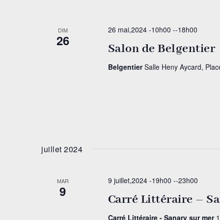
26 mai,2024 -10h00
--
18h00
DIM
26
Salon de Belgentier
Belgentier
Salle Heny Aycard, Plac
juillet 2024
9 juillet,2024 -19h00
--
23h00
MAR
9
Carré Littéraire – S
Carré Littéraire - Sanary sur mer
1