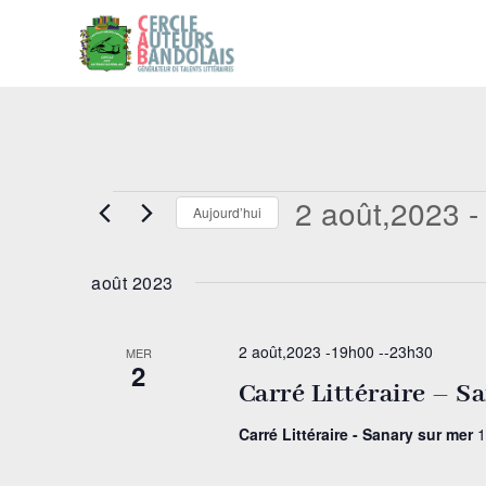
Évènements
2 août,2023
 -
Aujourd’hui
Sélectionnez
une
août 2023
date.
2 août,2023 -19h00
--
23h30
MER
2
Carré Littéraire – S
Carré Littéraire - Sanary sur mer
1