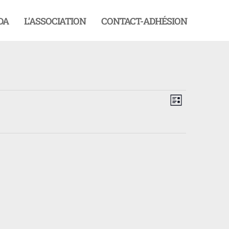
DA
L’ASSOCIATION
CONTACT-ADHÉSION
Navigation
Navigati
par
de
LISTE
consultati
vues
Évèneme