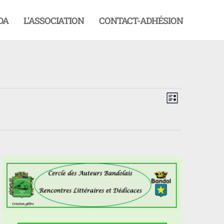
DA
L’ASSOCIATION
CONTACT-ADHÉSION
Navigation
Navigati
par
de
LISTE
consultati
vues
Évèneme