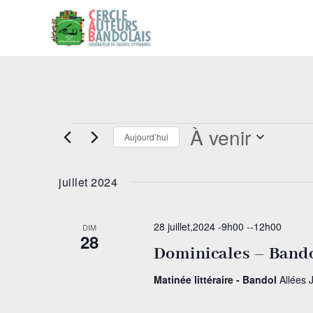
Évènements
À venir
Aujourd’hui
Sélectionnez
une
juillet 2024
date.
28 juillet,2024 -9h00
--
12h00
DIM
28
Dominicales – Band
Matinée littéraire - Bandol
Allées 